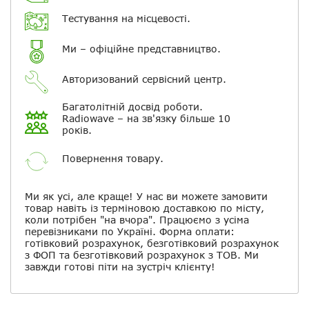
Електронна пошта
Тестування на місцевості.
Ми – офіційне представництво.
Повідомляти про відповіді по
електронній пошті
Авторизований сервісний центр.
Скасувати
Залишити відгук
Багатолітній досвід роботи.
Radiowave – на зв'язку більше 10
років.
Повернення товару.
Ми як усі, але краще! У нас ви можете замовити
товар навіть із терміновою доставкою по місту,
коли потрібен "на вчора". Працюємо з усіма
перевізниками по Україні. Форма оплати:
готівковий розрахунок, безготівковий розрахунок
з ФОП та безготівковий розрахунок з ТОВ. Ми
завжди готові піти на зустріч клієнту!