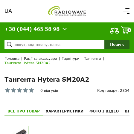
UA
Вітаємо,
увійдіть в особистий кабінет
+38 (044) 465 58 98
ВАШЕ ЗАМОВЛЕННЯ
0
Про нас
Доставка та оплата
Ваш кошик порожній!
Пошук
Кредит
Статті
Головна
|
Рації та аксесуари
|
Гарнітури
|
Тангенти
|
Тангента Hytera SM20A2
Контакти
Тангента Hytera SM20A2
0 відгуків
Код товару: 2854
ВСЕ ПРО ТОВАР
ХАРАКТЕРИСТИКИ
ФОТО І ВІДЕО
ВІД