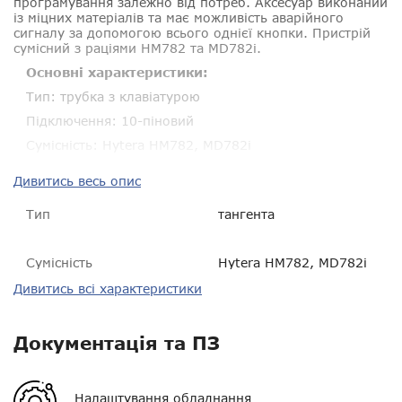
програмування залежно від потреб. Аксесуар виконаний
із міцних матеріалів та має можливість аварійного
сигналу за допомогою всього однієї кнопки. Пристрій
сумісний з раціями HM782 та MD782i.
Основні характеристики:
Тип: трубка з клавіатурою
Підключення: 10-піновий
Сумісність: Hytera HM782, MD782i
Дивитись весь опис
Тип
тангента
Сумісність
Hytera HM782, MD782i
Дивитись всі характеристики
Пиловологозахист
IP67
Розмір
223 * 69 * 53 мм
Документація та ПЗ
Вага
230 г
Налаштування обладнання