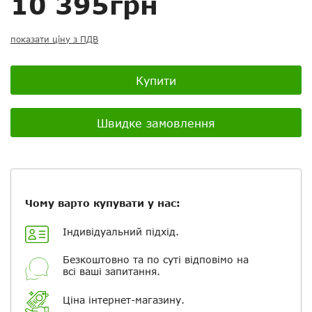
10 395грн
Скасувати
Скасувати
Поставити запитання
Задайте питання
Ваш відгук:
показати ціну з ПДВ
Купити
Посилання на відео з Youtube:
Швидке замовлення
Додати фотографії
Чому варто купувати у нас:
+ Вибрати файли
Індивідуальний підхід.
Безкоштовно та по суті відповімо на
всі ваші запитання.
Ваше ім'я
Ціна інтернет-магазину.