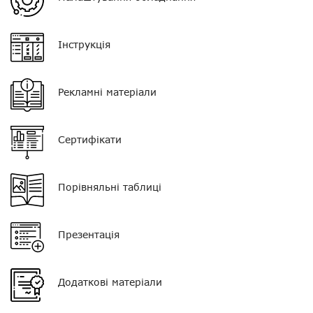
Гарантія
14 днів
VOX
є
Інструкція
Екран
є
Рекламні матеріали
Клавіатура
є
Кнопка PTT
одинарна
Сертифікати
Роз'єм
PIN 10
Звуковий сигнал
125 ± 4 дБ @ 1 кГц Макс
Порівняльні таблиці
Презентація
Додаткові матеріали