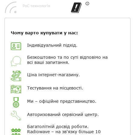
Посилання на відео з Youtube:
PoC технологія
Чому варто купувати у нас:
Додати фотографії
Індивідуальний підхід.
+ Вибрати файли
Безкоштовно та по суті відповімо на
всі ваші запитання.
Ваше ім'я
Ціна інтернет-магазину.
Тестування на місцевості.
Електронна пошта
Ми – офіційне представництво.
Повідомляти про відповіді по
електронній пошті
Авторизований сервісний центр.
Багатолітній досвід роботи.
Скасувати
Залишити відгук
Radiowave – на зв'язку більше 10