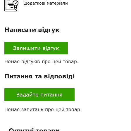
Додаткові матеріали
кронштейн для
встановлення, кабель
живлення, інструкція
Гарантія
24 місяці
Написати відгук
Налаштування
через ПК
Залишити відгук
Тип цифрового зв'язку
DMR
Немає відгуків про цей товар.
Тип шифрування
Hyt Basic, ARC 4 (40 біт),
(опціонально AES256bit)
Питання та відповіді
GPS
немає
Bluetooth
немає
Задайте питання
Екран
є
Немає запитань про цей товар.
Тангента
звичайна
Супутні товари