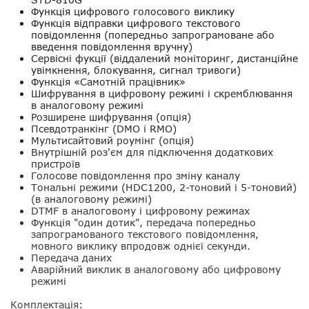
Функція цифрового голосового виклику
Функція відправки цифрового текстового
повідомлення (попередньо запрограмоване або
введення повідомлення вручну)
Сервісні фукції (віддалений моніторинг, дистанційне
увімкнення, блокування, сигнал тривоги)
Функція «Самотній працівник»
Шифрування в цифровому режимі і скремблювання
в аналоговому режимі
Розширене шифрування (опція)
Псевдотранкінг (DMO і RMO)
Мультисайтовий роумінг (опція)
Внутрішній роз'єм для підключення додаткових
пристроїв
Голосове повідомлення про зміну каналу
Тональні режими (HDC1200, 2-тоновий і 5-тоновий)
(в аналоговому режимі)
DTMF в аналоговому і цифровому режимах
Функція "один дотик", передача попередньо
запрограмованого текстового повідомлення,
мовного виклику впродовж однієї секунди.
Передача даних
Аварійний виклик в аналоговому або цифровому
режимі
Комплектація: