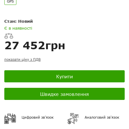
GPS
Переваги:
Стан: Новий
Є в наявності
Ваше ім'я
Ваше ім’я
27 452грн
Ваш E-mail
Електронна пошта
Недоліки:
показати ціну з ПДВ
Я хотів би не публікувати
Повідомляти про відповіді по
питання
електронній пошті
Купити
Скасувати
Скасувати
Поставити запитання
Задайте питання
Швидке замовлення
Ваш відгук:
Цифровий зв'язок
Аналоговий зв'язок