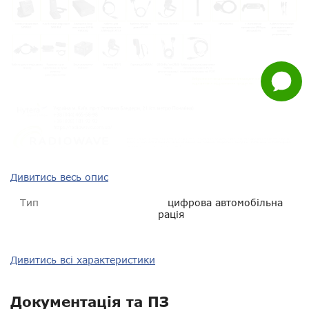
Whatsapp
Facebook
Задати
питання
Дивитись весь опис
Тип
цифрова автомобільна
рація
Тип зв'язку
цифро-аналоговий
Дивитись всі характеристики
Діапазон частот
UHF 400-500 МГц
Документація та ПЗ