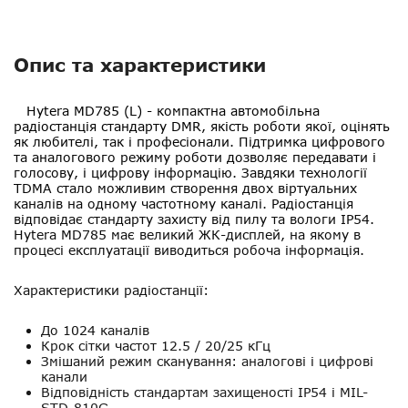
Опис та характеристики
Hytera MD785
(L)
- компактна автомобільна
радіостанція стандарту DMR, якість роботи якої, оцінять
як любителі, так і професіонали. Підтримка цифрового
та аналогового режиму роботи дозволяє передавати і
голосову, і цифрову інформацію. Завдяки технології
TDMA стало можливим створення двох віртуальних
каналів на одному частотному каналі. Радіостанція
відповідає стандарту захисту від пилу та вологи IP54.
Hytera MD785 має великий ЖК-дисплей, на якому в
процесі експлуатації виводиться робоча інформація.
Характеристики радіостанції:
До 1024 каналів
Крок сітки частот 12.5 / 20/25 кГц
Змішаний режим сканування: аналогові і цифрові
канали
Відповідність стандартам захищеності IP54 і MIL-
STD-810G