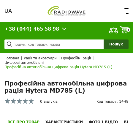
UA
Вітаємо,
увійдіть в особистий кабінет
+38 (044) 465 58 98
ВАШЕ ЗАМОВЛЕННЯ
0
Про нас
Доставка та оплата
Ваш кошик порожній!
Пошук
Кредит
Статті
Головна
|
Рації та аксесуари
|
Професійні рації
|
Цифрові автомобільні
|
Контакти
Професійна автомобільна цифрова рація Hytera MD785 (L)
Професійна автомобільна цифрова
рація Hytera MD785 (L)
0 відгуків
Код товару: 1448
ВСЕ ПРО ТОВАР
ХАРАКТЕРИСТИКИ
ФОТО І ВІДЕО
ВІД