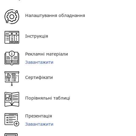
Потужність
25 Вт
Орієнтовна дальність у
від 2 до 10 км
Налаштування обладнання
місті
Орієнтовна дальність у
від 3 до 15 км
Інструкція
лісі
Живлення
13.6 В
Рекламні матеріали
Орієнтовна дальність у
від 10 до 30 км
Завантажити
полі
Сертифікати
Пиловологозахист
IP54
Кількість каналів
1024
Порівняльні таблиці
Розмір
60 * 174 * 200 мм
Презентація
Вага
1,7 кг
Завантажити
Комплектація
рація, тангента,
кріплення, запобіжник,