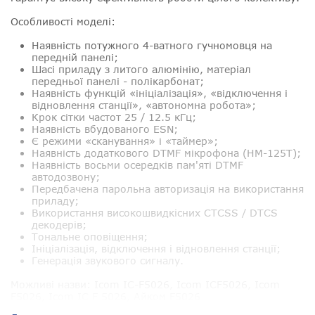
Особливості моделі:
Наявність потужного 4-ватного гучномовця на
передній панелі;
Шасі приладу з литого алюмінію, матеріал
передньої панелі - полікарбонат;
Наявність функцій «ініціалізація», «відключення і
відновлення станції», «автономна робота»;
Крок сітки частот 25 / 12.5 кГц;
Наявність вбудованого ESN;
Є режими «сканування» і «таймер»;
Наявність додаткового DTMF мікрофона (HM-125T);
Наявність восьми осередків пам'яті DTMF
автодозвону;
Передбачена парольна авторизація на використання
приладу;
Використання високошвидкісних CTCSS / DTCS
декодерів;
Тональне оповіщення;
Ініціалізація, відключення і відновлення станції;
Генерація звукового сигналу.
Можливі назви
: Icom IC-F5026, Icom ICF5026, Icom
F5026, Icom IC F 5026, Айком F5026