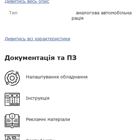
Дивитись весь опис
Тип
аналогова автомобільна
рація
Тип зв'язку
аналоговий
Дивитись всі характеристики
Діапазон частот
VHF 136-174 МГц
Документація та ПЗ
Потужність
25 Вт
Орієнтовна дальність у
від 3 до 10 км
Налаштування обладнання
місті
Орієнтовна дальність у
від 15 до 30 км
Інструкція
лісі
Живлення
13,8 В
Рекламні матеріали
Орієнтовна дальність у
від 20 до 50 км
полі