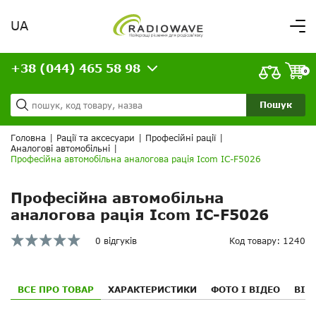
UA
Вітаємо,
увійдіть в особистий кабінет
+38 (044) 465 58 98
ВАШЕ ЗАМОВЛЕННЯ
0
Про нас
Доставка та оплата
Ваш кошик порожній!
Пошук
Кредит
Статті
Головна
|
Рації та аксесуари
|
Професійні рації
|
Аналогові автомобільні
|
Контакти
Професійна автомобільна аналогова рація Icom IC-F5026
Професійна автомобільна
аналогова рація Icom IC-F5026
0 відгуків
Код товару: 1240
ВСЕ ПРО ТОВАР
ХАРАКТЕРИСТИКИ
ФОТО І ВІДЕО
ВІД