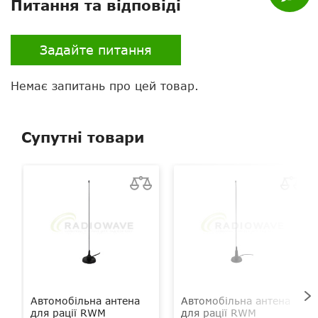
Питання та відповіді
Екран
є
Клавіатура
є
Задайте питання
Тангента
звичайна
Немає запитань про цей товар.
Супутні товари
Автомобільна антена
Автомобільна антена
для рації RWM
для рації RWM