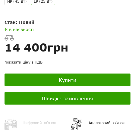
питання
електронній пошті
HP (45 Вт)
LP (25 Вт)
Скасувати
Скасувати
Поставити запитання
Задайте питання
Стан: Новий
Ваш відгук:
Є в наявності
14 400грн
показати ціну з ПДВ
Посилання на відео з Youtube:
Купити
Швидке замовлення
Додати фотографії
+ Вибрати файли
Цифровий зв'язок
Аналоговий зв'язок