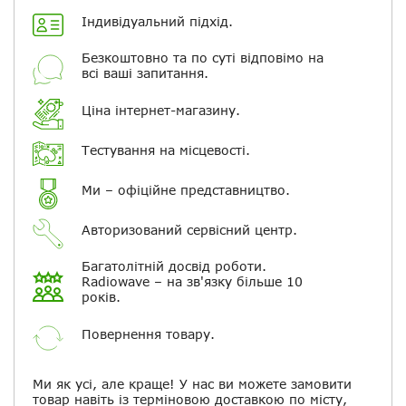
Індивідуальний підхід.
Безкоштовно та по суті відповімо на
всі ваші запитання.
Додати фотографії
Ціна інтернет-магазину.
+ Вибрати файли
Тестування на місцевості.
Ми – офіційне представництво.
Ваше ім'я
Авторизований сервісний центр.
Електронна пошта
Багатолітній досвід роботи.
Radiowave – на зв'язку більше 10
років.
Повідомляти про відповіді по
електронній пошті
Повернення товару.
Скасувати
Залишити відгук
Ми як усі, але краще! У нас ви можете замовити
товар навіть із терміновою доставкою по місту,