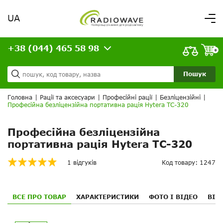
UA
Вітаємо,
увійдіть в особистий кабінет
+38 (044) 465 58 98
ВАШЕ ЗАМОВЛЕННЯ
0
Про нас
Доставка та оплата
Ваш кошик порожній!
Пошук
Кредит
Статті
Головна
|
Рації та аксесуари
|
Професійні рації
|
Безліцензійні
|
Професійна безліцензійна портативна рація Hytera TC-320
Контакти
Професійна безліцензійна
портативна рація Hytera TC-320
1 відгуків
Код товару: 1247
ВСЕ ПРО ТОВАР
ХАРАКТЕРИСТИКИ
ФОТО І ВІДЕО
ВІД