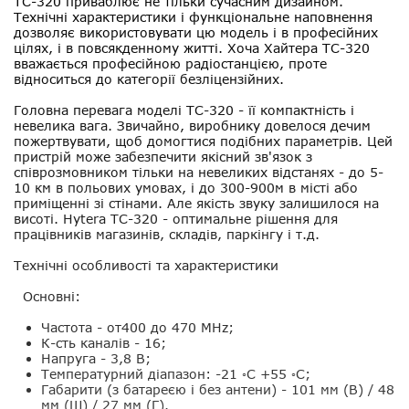
TC-320
приваблює не тільки сучасним дизайном.
Технічні характеристики і функціональне наповнення
дозволяє використовувати цю модель і в професійних
цілях, і в повсякденному житті. Хоча Хайтера TC-320
вважається професійною радіостанцією, проте
відноситься до категорії безліцензійних.
Головна перевага моделі TC-320
- її компактність і
невелика вага. Звичайно, виробнику довелося дечим
пожертвувати, щоб домогтися подібних параметрів. Цей
пристрій може забезпечити якісний зв'язок з
співрозмовником тільки на невеликих відстанях - до 5-
10 км в польових умовах, і до 300-900м в місті або
приміщенні зі стінами. Але якість звуку залишилося на
висоті. Hytera TC-320 - оптимальне рішення для
працівників магазинів, складів, паркінгу і т.д.
Технічні особливості та характеристики
Основні:
Частота - от400 до 470 MHz;
К-сть каналів - 16;
Напруга - 3,8 В;
Температурний діапазон: -21 ◦C +55 ◦C;
Габарити (з батареєю і без антени) - 101 мм (В) / 48
мм (Ш) / 27 мм (Г).