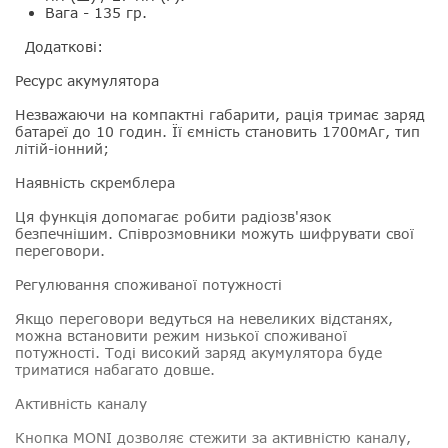
Вага - 135 гр.
Додаткові:
Ресурс акумулятора
Незважаючи на компактні габарити, рація тримає заряд
батареї до 10 годин. Її ємність становить 1700мАг, тип
літій-іонний;
Наявність скремблера
Ця функція допомагає робити радіозв'язок
безпечнішим. Співрозмовники можуть шифрувати свої
переговори.
Регулювання споживаної потужності
Якщо переговори ведуться на невеликих відстанях,
можна встановити режим низької споживаної
потужності. Тоді високий заряд акумулятора буде
триматися набагато довше.
Активність каналу
Кнопка MONI дозволяє стежити за активністю каналу,