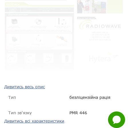
Нагору
Telegram
Viber
Дивитись весь опис
Whatsapp
Тип
безліцензійна рація
Facebook
Тип зв'язку
PMR 446
Задати
Дивитись всі характеристики
питання
Діапазон частот
PMR 446 МГц