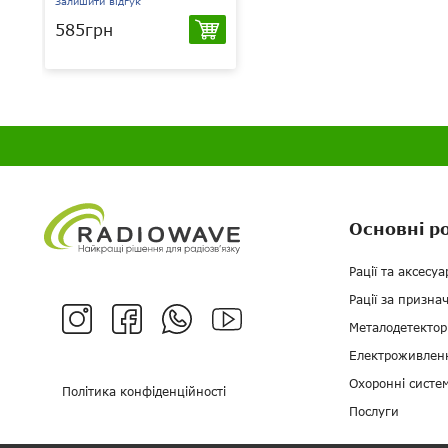
Залишити відгук
585грн
Основні р
Рації та аксесуа
Рації за призна
Металодетектор
Електроживлен
Охоронні систе
Політика конфіденційності
Послуги