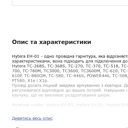
Опис та характеристики
Hytera EH-01
- одно провідна гарнітура, яка відрізняє
характеристиками, вона підходить для підключення до
Hytera TC-268S, TC-368S, TC-270, TC-370, TC-518, TC
700, TC-780M, TC3000, TC3600, TC3600M, TC-610, TC-6
610P, TC-880GM, TC-580, TC-446S, POWER446, TC-508
PT580, X1e і X1p.
Провід досить міцний завдяки армуванню з кевлара. 
регулюватися відповідно до ваших потреб. Навушник і
каучуку, що не викликає роздратування шкіри.
Можливі назви
: Hytera EH-01, Hytera EH 01, Hytera E
01.
Дивитись весь опис