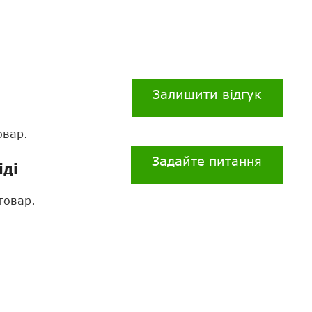
Залишити відгук
овар.
Задайте питання
іді
товар.