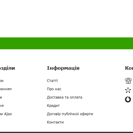
озділи
Інформація
Ко
ри
Статті
ченням
Про нас
и
Доставка та оплата
ня
Кредит
ми Ajax
Договір публічної оферти
Контакти