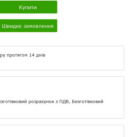
Купити
Youtube:
о
Швидке замовлення
ру протягом 14 днів
айли
езготівковий розрахунок з ПДВ, Безготівковий
о