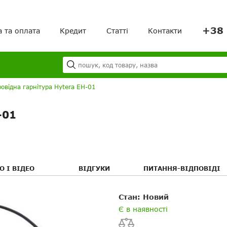
+38 
а та оплата
Кредит
Статті
Контакти
Я
Ваш кошик порожній!
овідна гарнітура Hytera EH-01
-01
О І ВІДЕО
ВІДГУКИ
ПИТАННЯ-ВІДПОВІДІ
Ваше ім'я
Ваше ім’я
Стан: Новий
я
я
Є в наявності
Ваш E-mail
Електронна пошта