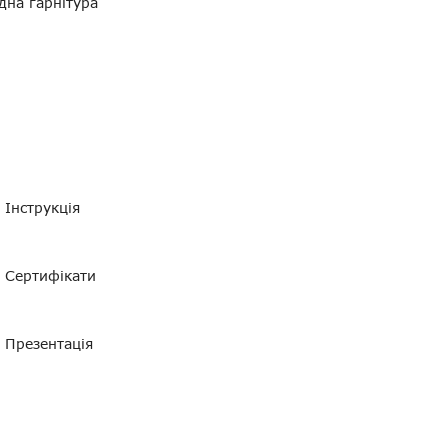
дна гарнітура
Інструкція
Сертифікати
Презентація
й