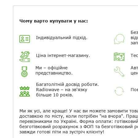
Чому варто купувати у нас:
Без
Індивідуальний підхід.
від
зап
Ціна інтернет-магазину.
Тес
Ми – офіційне
Авт
представництво.
цен
Багатолітній досвід роботи.
Radiowave – на зв'язку
Пов
більше 10 років.
Ми як усі, але краще! У нас ви можете замовити тов
доставкою по місту, коли потрібен "на вчора". Прац
перевізниками по Україні. Форма оплати: готівкови
безготівковий розрахунок з ФОП та безготівковий 
завжди готові піти на зустріч клієнту!