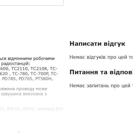
Написати відгук
Немає відгуків про цей т
ться відмінними робочими
 радіостанцій:
-600, TC2110, TC2108, TC-
Питання та відпов
20 , TC-780, TC-700P, TC-
, PD785, PD705, PT580H,
Немає запитань про цей 
Довжина проводу може
 завушина виконана з
H01, EH-01, EH01, хайтера EH-