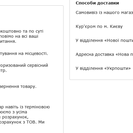
Скасувати
Залишити відгук
Способи доставки
Самовивіз із нашого мага
Кур'єром по м. Києву
коштовно та по суті
повімо на всі ваші
У відділення «Нової пошт
итання.
тування на місцевості.
Адресна доставка «Нова 
оризований сервісний
У відділення «Укрпошти»
тр.
ернення товару.
ар навіть із терміновою
юємо з усіма
й розрахунок,
розрахунок з ТОВ. Ми