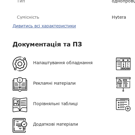
Тип
однопрові
Сумісність
Hytera
Дивитись всі характеристики
Гарантія
14 днів
VOX
немає
Документація та ПЗ
Регулятор гучності
немає
Налаштування обладнання
Кліпса/затискач
немає
Колір
чорний
Рекламні матеріали
Тип мікрофона
немає
Порівняльні таблиці
Кнопка PTT
немає
Тип навушника
G-подібни
Додаткові матеріали
Роз'єм
3,5 мм