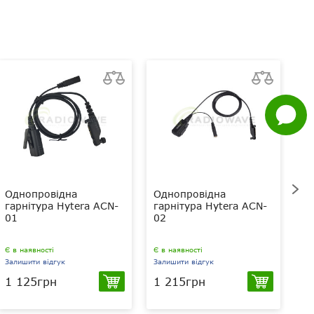
Viber
Whatsapp
Facebook
Задати
питання
Однопровідна
Однопровідна
П
гарнітура Hytera ACN-
гарнітура Hytera ACN-
по
01
02
Hy
Є в наявності
Є в наявності
Є в
Залишити відгук
Залишити відгук
За
1 125грн
1 215грн
1