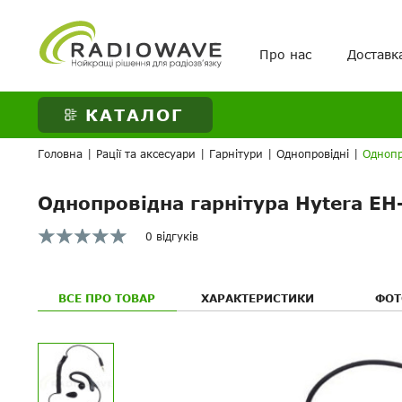
Про нас
Доставк
ВАШЕ ЗАМОВЛЕНН
КАТАЛОГ
Головна
|
Рації та аксесуари
|
Гарнітури
|
Однопровідні
|
Однопр
Однопровідна гарнітура Hytera EH
0 відгуків
ВСЕ ПРО ТОВАР
ХАРАКТЕРИСТИКИ
ФОТ
Ваше питанн
Ваше питанн