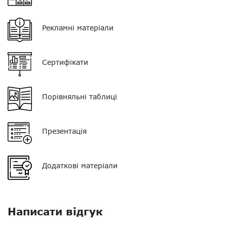
Колір
чорний
Рекламні матеріали
Тип мікрофона
поєднаний з PTT
Кнопка PTT
одинарна
Сертифікати
Тип навушника
вкладиш
Порівняльні таблиці
Роз'єм
PIN 13
Презентація
Додаткові матеріали
Написати відгук