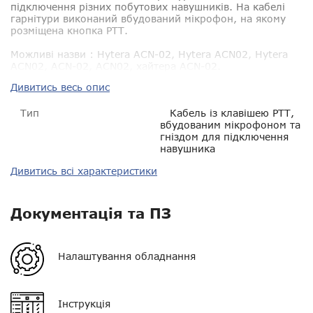
підключення різних побутових навушників. На кабелі
гарнітури виконаний вбудований мікрофон, на якому
розміщена кнопка РТТ.
Можливі назви
: Hytera ACN-02, Hytera ACN02, Hytera
ACN02, ACN-02, ACN02, хайтера ACN-02.
Дивитись весь опис
Тип
Кабель із клавішею РТТ,
вбудованим мікрофоном та
гніздом для підключення
навушника
Дивитись всі характеристики
Сумісність
Hytera
Документація та ПЗ
Гарантія
14 днів
VOX
немає
Налаштування обладнання
Регулятор гучності
немає
Інструкція
Кліпса/затискач
немає