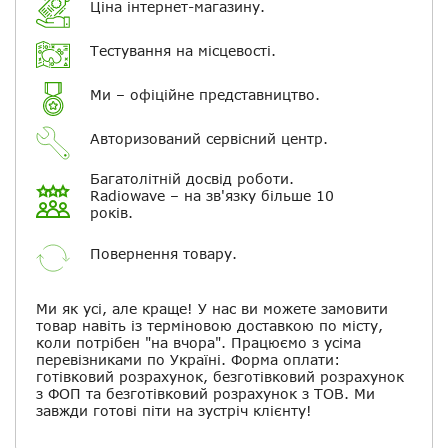
Електронна пошта
Ціна інтернет-магазину.
Тестування на місцевості.
Повідомляти про відповіді по
електронній пошті
Ми – офіційне представництво.
Скасувати
Залишити відгук
Авторизований сервісний центр.
Багатолітній досвід роботи.
Radiowave – на зв'язку більше 10
років.
Повернення товару.
Ми як усі, але краще! У нас ви можете замовити
товар навіть із терміновою доставкою по місту,
коли потрібен "на вчора". Працюємо з усіма
перевізниками по Україні. Форма оплати:
готівковий розрахунок, безготівковий розрахунок
з ФОП та безготівковий розрахунок з ТОВ. Ми
завжди готові піти на зустріч клієнту!