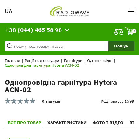
UA
Вітаємо,
увійдіть в особистий кабінет
+38 (044) 465 58 98
ВАШЕ ЗАМОВЛЕННЯ
0
Про нас
Доставка та оплата
Ваш кошик порожній!
Пошук
Кредит
Статті
Головна
|
Рації та аксесуари
|
Гарнітури
|
Однопровідні
|
Однопровідна гарнітура Hytera ACN-02
Контакти
Однопровідна гарнітура Hytera
ACN-02
0 відгуків
Код товару: 1599
ВСЕ ПРО ТОВАР
ХАРАКТЕРИСТИКИ
ФОТО І ВІДЕО
ВІД