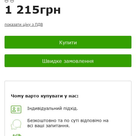
1 215грн
Ваш відгук:
показати ціну з ПДВ
Купити
Посилання на відео з Youtube:
Швидке замовлення
Додати фотографії
Чому варто купувати у нас:
+ Вибрати файли
Індивідуальний підхід.
Ваше ім'я
Безкоштовно та по суті відповімо на
всі ваші запитання.