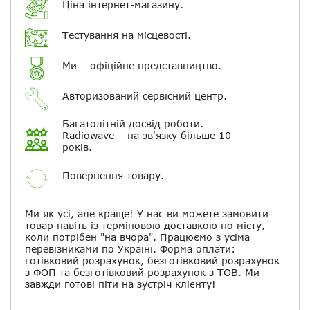
Ціна інтернет-магазину.
Електронна пошта
Тестування на місцевості.
Повідомляти про відповіді по
електронній пошті
Ми – офіційне представництво.
Авторизований сервісний центр.
Скасувати
Залишити відгук
Багатолітній досвід роботи.
Radiowave – на зв'язку більше 10
років.
Повернення товару.
Ми як усі, але краще! У нас ви можете замовити
товар навіть із терміновою доставкою по місту,
коли потрібен "на вчора". Працюємо з усіма
перевізниками по Україні. Форма оплати:
готівковий розрахунок, безготівковий розрахунок
з ФОП та безготівковий розрахунок з ТОВ. Ми
завжди готові піти на зустріч клієнту!