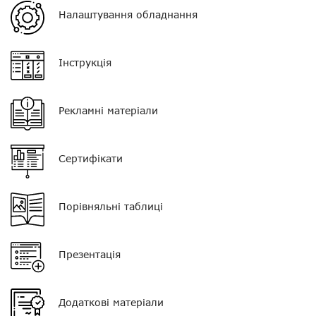
Налаштування обладнання
Колір
чорний
Тип мікрофона
немає
Інструкція
Кнопка PTT
немає
Рекламні матеріали
Тип навушника
G-подібний
Роз'єм
М1
Сертифікати
Порівняльні таблиці
Презентація
Додаткові матеріали