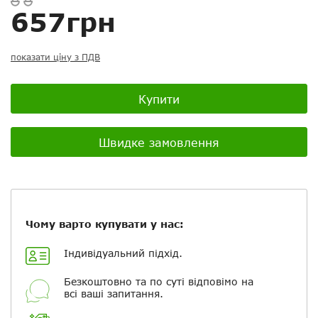
Скасувати
Скасувати
Поставити запитання
Задайте питання
657грн
Ваш відгук:
показати ціну з ПДВ
Купити
Посилання на відео з Youtube:
Швидке замовлення
Додати фотографії
Чому варто купувати у нас:
+ Вибрати файли
Індивідуальний підхід.
Безкоштовно та по суті відповімо на
Ваше ім'я
всі ваші запитання.