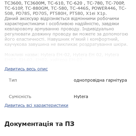
TC3600, TC3600M, TC-610, TC-620 , TC-780, TC-700P,
TC-610P, TC-880GM, TC-580, TC-446S, POWER446, TC-
508, PD785, PD705, PT580H, PT580, X1eі X1p.
Даний аксесуар відрізняється відмінними робочими
характеристиками і особливою надійністю, завдяки
кевларовому армуванню проводу. Індивідуально
регулювати довжину проводу ви можете за допомогою
його еластичності. Навушник м'який і комфортний,
каучукова завушина не викликає роздратування шкіри.
Можливі назви
: Hytera EH-02, Hytera EH 02, Hytera
EH02, EH-02, EH02, хайтера EH-02.
Дивитись весь опис
Тип
однопровідна гарнітура
Сумісність
Hytera
Дивитись всі характеристики
Пиловологозахист
?
Гарантія
14 днів
Документація та ПЗ
VOX
?