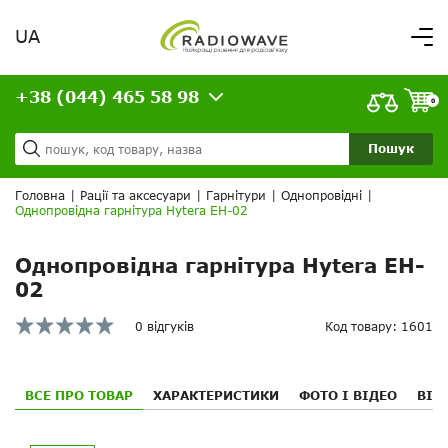
UA
Вітаємо,
увійдіть в особистий кабінет
+38 (044) 465 58 98
ВАШЕ ЗАМОВЛЕННЯ
0
Про нас
Доставка та оплата
Ваш кошик порожній!
Пошук
Кредит
Статті
Головна
|
Рації та аксесуари
|
Гарнітури
|
Однопровідні
|
Однопровідна гарнітура Hytera EH-02
Контакти
Однопровідна гарнітура Hytera EH-
02
0 відгуків
Код товару: 1601
ВСЕ ПРО ТОВАР
ХАРАКТЕРИСТИКИ
ФОТО І ВІДЕО
ВІД